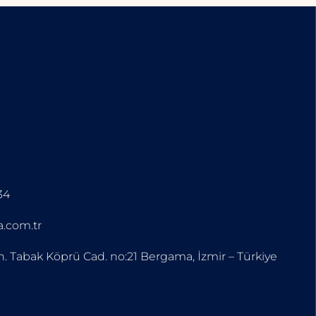
34
a.com.tr
h. Tabak Köprü Cad. no:21 Bergama, İzmir – Türkiye