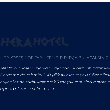
HER KÖŞEŞİNDE TARİHTEN BİR PARÇA BULACAKSINIZ
Milattan öncesi uygarlığa dayanan ve bir tarih hazines
Bergama’da tahmini 200 yıllık iki rum taş evi Oflaz ailes
orijinallerine sadık kalınarak 3 meşakkatli yılda restore 
ayında hizmete sokulmuştur.
…