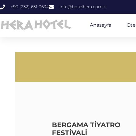
+90 (232) 631 0634
info@hotelhera.com.tr
Anasayfa
Ote
BERGAMA TIYATRO
FESTIVALI