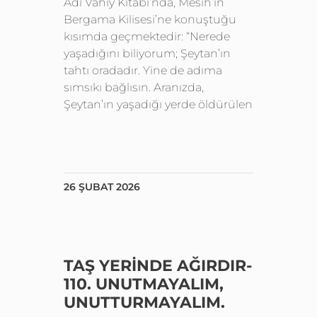
Adı Vahiy Kitabı’nda, Mesih’in
Bergama Kilisesi’ne konuştuğu
kısımda geçmektedir: “Nerede
yaşadığını biliyorum; Şeytan’ın
tahtı oradadır. Yine de adıma
sımsıkı bağlısın. Aranızda,
Şeytan’ın yaşadığı yerde öldürülen
26 ŞUBAT 2026
TAŞ YERİNDE AĞIRDIR-
110. UNUTMAYALIM,
UNUTTURMAYALIM.